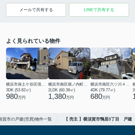
メールで共有する
LINEで共有する
よく見られている物件
横浜市保土ケ谷区境木本町
横浜市南区堀ノ内町２丁目
横浜市南区六ツ川４丁目
3DK (53.82㎡)
2LDK (60.39㎡)
4DK (79.77㎡)
3
980
1,380
680
万円
万円
万円
須賀市の戸建(売買)物件一覧
【 売主 】横須賀市鴨居3丁目 戸建