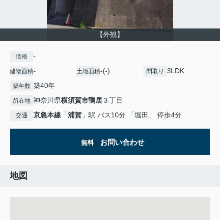
【外観】
-
価格
-
-(-)
3LDK
建物面積
土地面積
間取り
築40年
築年数
神奈川県
横須賀市
鴨居
３丁目
所在地
京急本線
「
浦賀
」駅 バス10分 「堀田」 停歩4分
交通
お問い合わせ
無料
地図