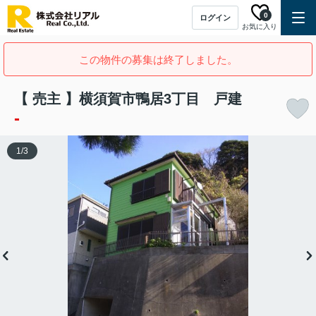
0
ログイン
お気に入り
この物件の募集は終了しました。
【 売主 】横須賀市鴨居3丁目 戸建
-
1
/
3