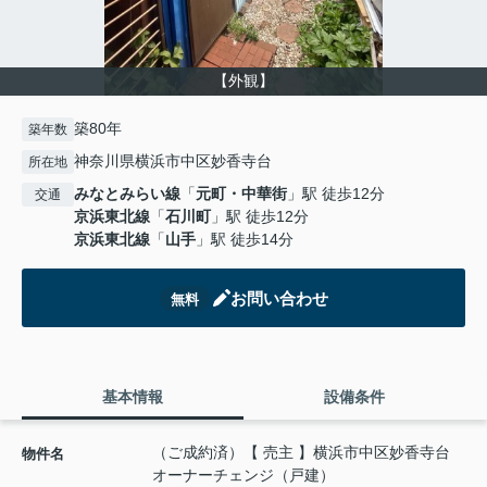
【外観】
築80年
築年数
神奈川県横浜市中区妙香寺台
所在地
みなとみらい線
「
元町・中華街
」駅 徒歩12分
交通
京浜東北線
「
石川町
」駅 徒歩12分
京浜東北線
「
山手
」駅 徒歩14分
お問い合わせ
無料
基本情報
設備条件
（ご成約済）【 売主 】横浜市中区妙香寺台
物件名
オーナーチェンジ（戸建）