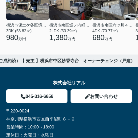
横浜市保土ケ谷区境木本町
横浜市南区堀ノ内町２丁目
横浜市南区六ツ川４丁目
3DK (53.82㎡)
2LDK (60.39㎡)
4DK (79.77㎡)
3
980
1,380
680
万円
万円
万円
ご成約済）【 売主 】横浜市中区妙香寺台 オーナーチェンジ（戸建）
株式会社リアル
045-316-6656
お問い合わせ
〒220-0024
神奈川県横浜市西区西平沼町８－２
営業時間：
10:00～18:00
定休日：
火曜日・水曜日