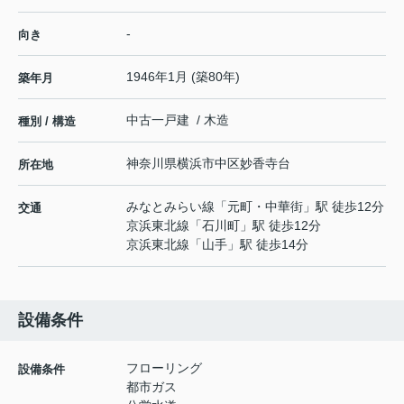
-
向き
1946年1月 (築80年)
築年月
中古一戸建 / 木造
種別 / 構造
神奈川県
横浜市中区
妙香寺台
所在地
みなとみらい線
「
元町・中華街
」駅 徒歩12分
交通
京浜東北線
「
石川町
」駅 徒歩12分
京浜東北線
「
山手
」駅 徒歩14分
設備条件
フローリング
設備条件
都市ガス