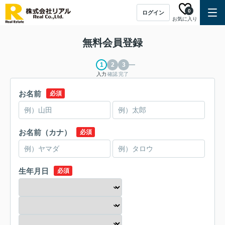
0
ログイン
お気に入り
無料会員登録
入力
確認
完了
お名前
必須
お名前（カナ）
必須
生年月日
必須