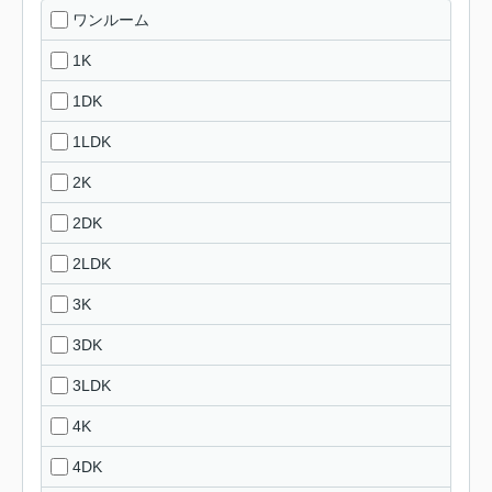
ワンルーム
1K
1DK
1LDK
2K
2DK
2LDK
3K
3DK
3LDK
4K
4DK