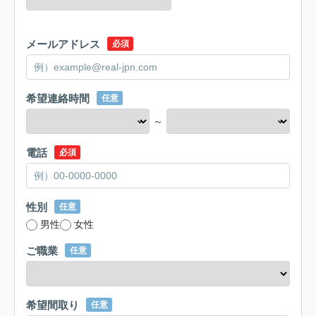
メールアドレス
必須
希望連絡時間
任意
～
電話
必須
性別
任意
男性
女性
ご職業
任意
希望間取り
任意