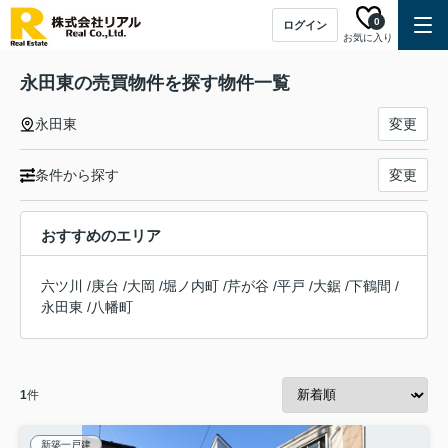
0
ログイン
お気に入り
永田東の売買物件を探す物件一覧
永田東
変更
条件から探す
変更
おすすめのエリア
六ツ川
/
庚台
/
大岡
/
堀ノ内町
/
芹が谷
/
平戸
/
大鋸
/
下鶴間
/
永田東
/
八幡町
1
件
新築一戸建