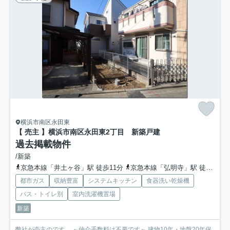
横浜市南区永田東
【 売主 】横浜市南区永田東2丁目 新築戸建
過去掲載物件
/新築
京急本線「井土ヶ谷」駅 徒歩11分
京急本線「弘明寺」駅 徒歩15分
都市ガス
収納豊富
システムキッチン
食器洗い乾燥機
バス・トイレ別
室内洗濯機置場
新築
弊社が売主のです。 ～仲介手数料は不要です～ 建物10年・地盤20年保