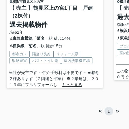
横浜市鶴見区
上の宮
横浜
【 売主 】鶴見区上の宮1丁目 戸建
【 
（2棟付）
過
過去掲載物件
/築55
横浜
/築62年
東急
東急東横線
「
菊名
」駅 徒歩14分
横浜線
「
菊名
」駅 徒歩15分
プロ
室内
都市ガス
陽当り良好
リフォーム済
収納豊富
バス・トイレ別
室内洗濯機置場
━━━
この物
当社が売主です ～仲介手数料は不要です～ ●建物
０円で
２棟あります（２階建と平家） ※２階建は、２０
１９年にフルリフォームし...
もっと見る
1