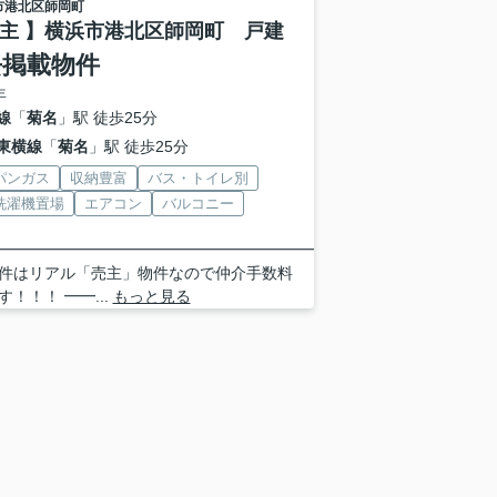
市港北区
師岡町
売主 】横浜市港北区師岡町 戸建
去掲載物件
年
線
「
菊名
」駅 徒歩25分
東横線
「
菊名
」駅 徒歩25分
パンガス
収納豊富
バス・トイレ別
洗濯機置場
エアコン
バルコニー
━━━━━━━━━━━━━━━━━━━━━━━━
件はリアル「売主」物件なので仲介手数料
す！！！ ━━...
もっと見る