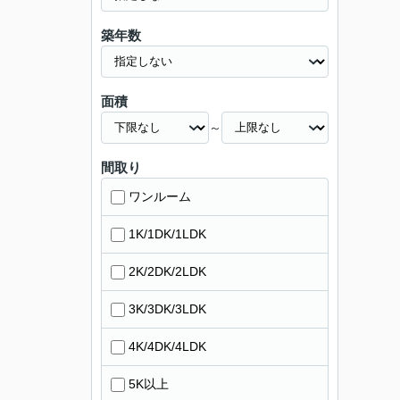
築年数
面積
～
間取り
ワンルーム
1K/1DK/1LDK
2K/2DK/2LDK
3K/3DK/3LDK
4K/4DK/4LDK
5K以上