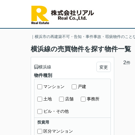
｜横浜市の再建築不可・告知・事件事故・瑕疵物件のこと
横浜線の売買物件を探す物件一覧
2
件
横浜線
変更
物件種別
マンション
戸建
土地
店舗
事務所
ビル・その他
投資用
区分マンション