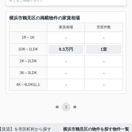
何でもご相談下さい。
横浜市鶴見区の掲載物件の家賃相場
家賃相場
空室件数
-
-
1R～1K
8.3万円
1室
1DK～1LDK
-
-
2K～2LDK
-
-
3K～3LDK
-
-
4K～4LDK以上
1
【賃貸】を市区町村から探す
横浜市鶴見区の物件を探す物件一覧