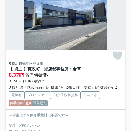
横浜市鶴見区寛政町
【 貸主 】寛政町 貸店舗事務所・倉庫
8.3
万円
管理/共益費-
31.50㎡ (1DK) /築47年
鶴見線「武蔵白石」駅 徒歩4分
鶴見線「安善」駅 徒歩7分
鶴見線「
電気有
プロパンガス
仲介手数料無料
公共下水
仲手無料
礼0
即入居可
～貸主につき仲介手数料は不要です～
業種ご相談ください。