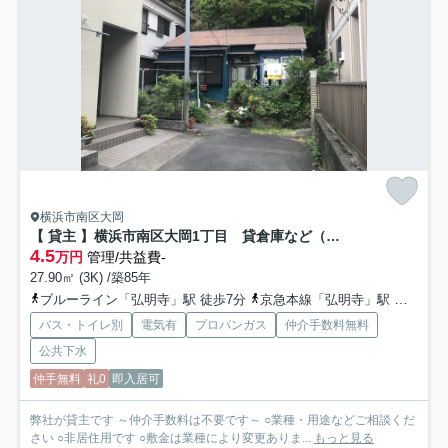
横浜市南区大岡
【 貸主 】横浜市南区大岡1丁目 貸倉庫など（業種相談）
4.5
万円
管理/共益費-
27.90㎡ (3K) /築85年
ブルーライン「弘明寺」駅 徒歩7分
京急本線「弘明寺」駅 バス14分
バス・トイレ別
電気有
プロパンガス
仲介手数料無料
公共下水
仲手無料
礼0
即入居可
弊社が貸主です ～仲介手数料は不要です～ ○業種・用途などご相談くだ
さい ○非居住用です ○敷金は業種により変更ありま...
もっと見る