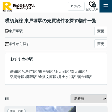
0
ログイン
お気に入り
横須賀線 東戸塚駅の売買物件を探す物件一覧
東戸塚駅
変更
条件から探す
変更
おすすめの駅
蒔田駅
/
弘明寺駅
/
東戸塚駅
/
上大岡駅
/
南太田駅
/
弘明寺駅
/
藤沢駅
/
金沢文庫駅
/
井土ヶ谷駅
/
黄金町駅
5
件
中古一戸建