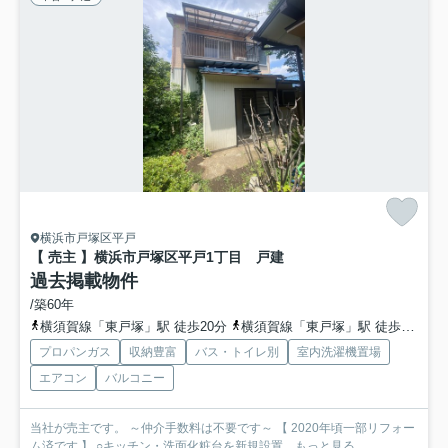
横浜市戸塚区平戸
【 売主 】横浜市戸塚区平戸1丁目 戸建
過去掲載物件
/築60年
横須賀線「東戸塚」駅 徒歩20分
横須賀線「東戸塚」駅 徒歩2分
プロパンガス
収納豊富
バス・トイレ別
室内洗濯機置場
エアコン
バルコニー
当社が売主です。 ～仲介手数料は不要です～ 【 2020年頃一部リフォー
ム済です 】 ○キッチン・洗面化粧台を新規設置...
もっと見る