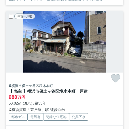
中古一戸建
横浜市保土ケ谷区境木本町
【 売主 】横浜市保土ヶ谷区境木本町 戸建
980
万円
53.82㎡ (3DK) /築53年
横須賀線「東戸塚」駅 徒歩25分
都市ガス
電気有
閑静な住宅地
公共下水