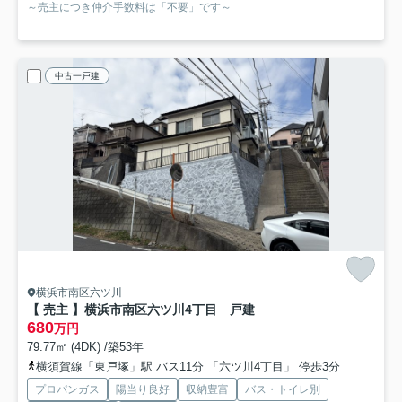
～売主につき仲介手数料は「不要」です～
中古一戸建
横浜市南区六ツ川
【 売主 】横浜市南区六ツ川4丁目 戸建
680
万円
79.77㎡ (4DK) /築53年
横須賀線「東戸塚」駅 バス11分 「六ツ川4丁目」 停歩3分
プロパンガス
陽当り良好
収納豊富
バス・トイレ別