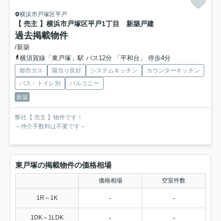
横浜市戸塚区平戸
【 売主 】横浜市戸塚区平戸1丁目 新築戸建
過去掲載物件
/新築
横須賀線「東戸塚」駅 バス12分 「平和台」 停歩4分
都市ガス
陽当り良好
システムキッチン
カウンターキッチン
バス・トイレ別
バルコニー
新築
弊社【 売主 】物件です！
～仲介手数料は不要です～
東戸塚の掲載物件の価格相場
価格相場
空室件数
-
-
1R～1K
-
-
1DK～1LDK