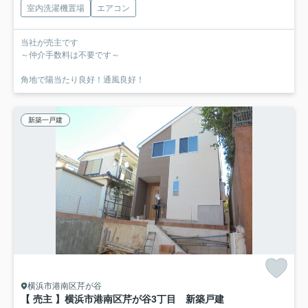
室内洗濯機置場
エアコン
当社が売主です
～仲介手数料は不要です～
角地で陽当たり良好！通風良好！
新築一戸建
横浜市港南区芹が谷
【 売主 】横浜市港南区芹が谷3丁目 新築戸建