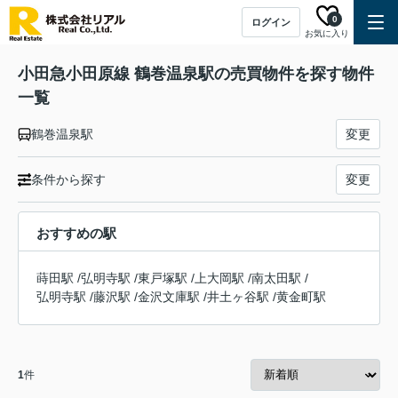
0
ログイン
お気に入り
小田急小田原線 鶴巻温泉駅の売買物件を探す物件
一覧
鶴巻温泉駅
変更
条件から探す
変更
おすすめの駅
蒔田駅
/
弘明寺駅
/
東戸塚駅
/
上大岡駅
/
南太田駅
/
弘明寺駅
/
藤沢駅
/
金沢文庫駅
/
井土ヶ谷駅
/
黄金町駅
1
件