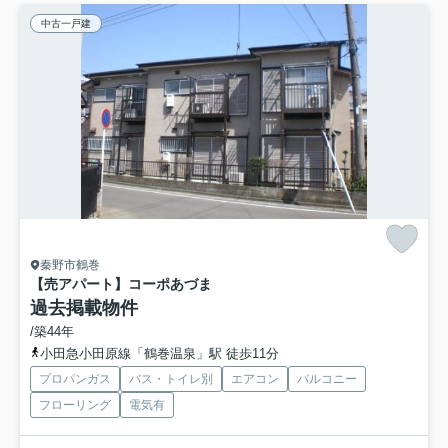
中古一戸建
秦野市鶴巻
【売アパート】コーポあづま
過去掲載物件
/築44年
小田急小田原線「鶴巻温泉」駅 徒歩11分
プロパンガス
バス・トイレ別
エアコン
バルコニー
フローリング
電気有