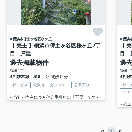
横浜市保土ケ谷区
桜ケ丘
横浜
【 売主 】横浜市保土ヶ谷区桜ヶ丘2丁
【 
目 戸建
目 
過去掲載物件
過
/築64年
/築68
相鉄本線
「
星川
」駅 徒歩14分
相鉄
都市ガス
電気有
ガスコンロ
公共下水
都市
バス
～当社が売主につき仲介手数料は「不要」です～
～売主
1