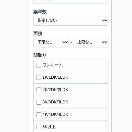
築年数
面積
～
間取り
ワンルーム
1K/1DK/1LDK
2K/2DK/2LDK
3K/3DK/3LDK
4K/4DK/4LDK
5K以上