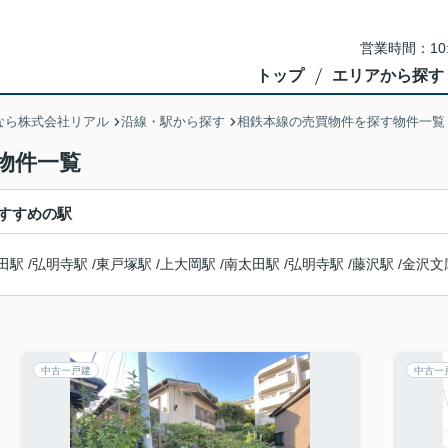
営業時間：10
トップ
エリアから探す
なら株式会社リアル
沿線・駅から探す
相鉄本線の売買物件を探す物件一覧
物件一覧
すすめの駅
田駅
/
弘明寺駅
/
東戸塚駅
/
上大岡駅
/
南太田駅
/
弘明寺駅
/
藤沢駅
/
金沢文
中古一戸建
中古一