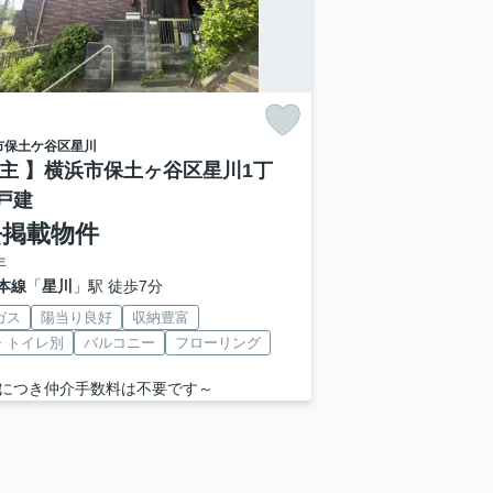
市保土ケ谷区
星川
売主 】横浜市保土ヶ谷区星川1丁
戸建
去掲載物件
年
本線
「
星川
」駅 徒歩7分
ガス
陽当り良好
収納豊富
・トイレ別
バルコニー
フローリング
につき仲介手数料は不要です～