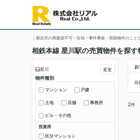
｜横浜市の再建築不可・告知・事件事故・瑕疵物件のこと
相鉄本線 星川駅の売買物件を探す
お
星川
変更
物件種別
蒔
マンション
戸建
土地
店舗
事務所
2
件
ビル・その他
投資用
区分マンション