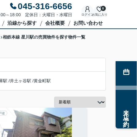
045-316-6656
0
:00～18:00 定休日：火曜日・水曜日
ログイン
お気に入り
沿線から探す
会社概要
お問い合わせ
相鉄本線 星川駅の売買物件を探す物件一覧
庫駅
/
井土ヶ谷駅
/
黄金町駅
来店予約
戸建